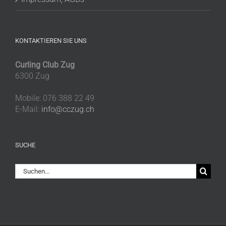
KONTAKTIEREN SIE UNS
Curling Club Zug
6300 Zug
Mobile: 076 388 22 49
E-Mail:
info@cczug.ch
SUCHE
Suche
nach: