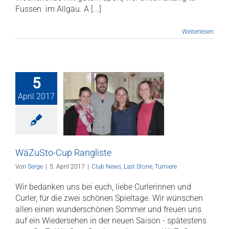
Fussen im Allgäu. A [...]
Weiterlesen
5
April 2017
ZuSto-Cup
angliste
News
Last Stone
Turniere
WäZuSto-Cup Rangliste
Von
Serge
|
5. April 2017
|
Club News
,
Last Stone
,
Turniere
Wir bedanken uns bei euch, liebe Curlerinnen und
Curler, für die zwei schönen Spieltage. Wir wünschen
allen einen wunderschönen Sommer und freuen uns
auf ein Wiedersehen in der neuen Saison - spätestens