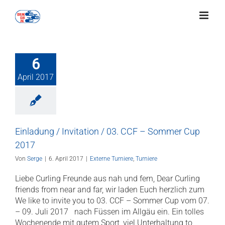
Zum
Inhalt
springen
6
April 2017
Einladung / Invitation / 03. CCF – Sommer Cup
2017
Von
Serge
|
6. April 2017
|
Externe Turniere
,
Turniere
Liebe Curling Freunde aus nah und fern, Dear Curling
friends from near and far, wir laden Euch herzlich zum
We like to invite you to 03. CCF – Sommer Cup vom 07.
– 09. Juli 2017 nach Füssen im Allgäu ein. Ein tolles
Wochenende mit gutem Sport, viel Unterhaltung to