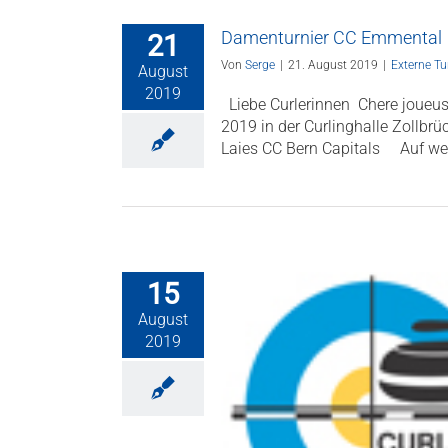
Damenturnier CC Emmental
21
Von
Serge
|
21. August 2019
|
Externe Tu
August
2019
Liebe Curlerinnen Chere joueu
2019 in der Curlinghalle Zollb
Laies CC Bern Capitals Auf weit
15
August
2019
ür die Curlingwoche 2020 in
Scuol