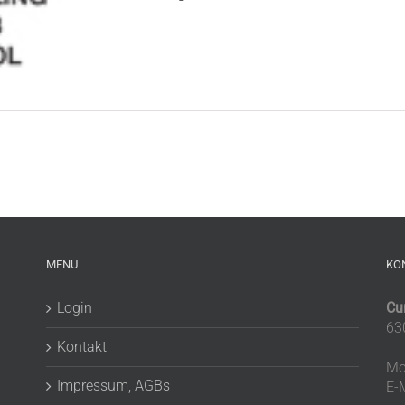
MENU
KO
Login
Cu
63
Kontakt
Mo
Impressum, AGBs
E-