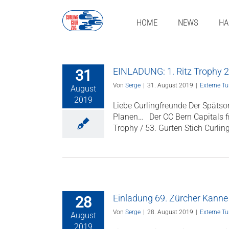
Zum
Inhalt
HOME
NEWS
HA
springen
EINLADUNG: 1. Ritz Trophy 
31
Von
Serge
|
31. August 2019
|
Externe Tu
August
2019
Liebe Curlingfreunde Der Spätso
Planen… Der CC Bern Capitals fre
Trophy / 53. Gurten Stich Curlin
Einladung 69. Zürcher Kanne
28
Von
Serge
|
28. August 2019
|
Externe Tu
August
2019