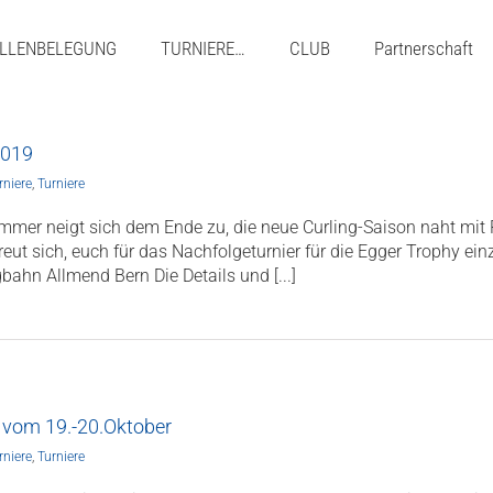
LLENBELEGUNG
TURNIERE…
CLUB
Partnerschaft
2019
rniere
,
Turniere
mmer neigt sich dem Ende zu, die neue Curling-Saison naht mit R
ut sich, euch für das Nachfolgeturnier für die Egger Trophy einz
gbahn Allmend Bern Die Details und [...]
 vom 19.-20.Oktober
rniere
,
Turniere