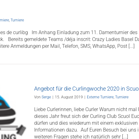
rniere
,
Turniere
ses de curlibg Im Anhang Einladung zum 11. Damenturnier de
rück. Bereits gemeldete Teams /déja inscrit: Crazy Ladies Bas
ere Anmeldungen per Mail, Telefon, SMS, WhatsApp, Post [...]
Angebot für die Curlingwoche 2020 in Scuo
Von
Serge
|
15. August 2019
|
Externe Turniere
,
Turniere
Liebe Curlerinnen, liebe Curler Warum nicht mal
dieses Jahr freut sich der Curling Club Scuol E
dürfen und dies wiederum mit einem exklusiven A
Informationen dazu. Auf Euren Besuch bei uns i
weiteren Fragen stehe ich natürlich sehr [...]