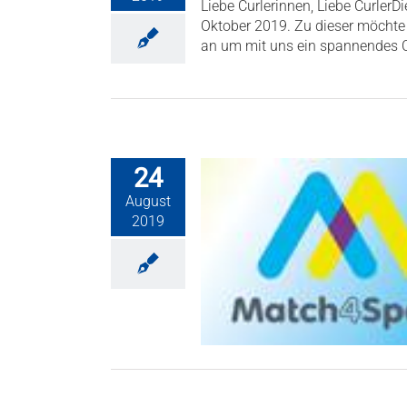
Liebe Curlerinnen, Liebe Curler
Oktober 2019. Zu dieser möchte 
an um mit uns ein spannendes C
24
August
2019
Match4Sport APP
Club News