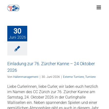
Zum
Inhalt
springen
30
Juni 2026
Einladung zur 76. Zürcher Kanne – 24 Oktober
2026
Von
Hallenmanagement
|
30. Juni 2026
|
Externe Turniere
,
Turniere
Liebe Curlerinnen, liebe Curler, wir laden euch herzlich
im Namen des CC Zürich zur 76. Zürcher Kanne am
Samstag, 24. Oktober 2026 in der Curlinghalle
Wallisellen ein. Neben spannenden Spielen und einer
gemütlichen Atmosphäre gibt es auch in diesem Jahr