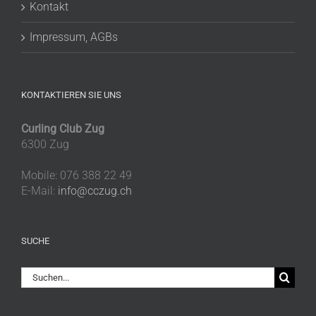
Kontakt
Impressum, AGBs
KONTAKTIEREN SIE UNS
Curling Club Zug
6300 Zug
Mobile: 076 388 22 49
E-Mail:
info@cczug.ch
SUCHE
Suche
nach: