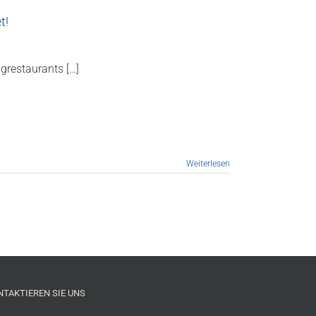
t!
grestaurants […]
Weiterlesen
NTAKTIEREN SIE UNS