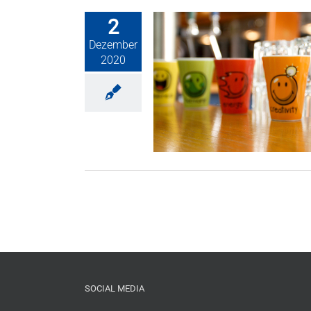
2
Dezember
2020
Restaurant ab heute wieder
geöffnet!
Club News
SOCIAL MEDIA