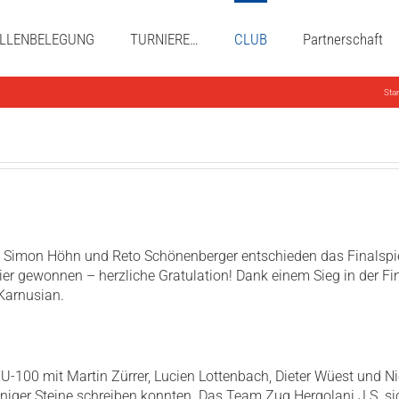
LLENBELEGUNG
TURNIERE…
CLUB
Partnerschaft
Star
r, Simon Höhn und Reto Schönenberger entschieden das Finalspi
ier gewonnen – herzliche Gratulation! Dank einem Sieg in der F
 Karnusian.
 U-100 mit Martin Zürrer, Lucien Lottenbach, Dieter Wüest und 
iger Steine schreiben konnten. Das Team Zug Hergolani J.S. sich