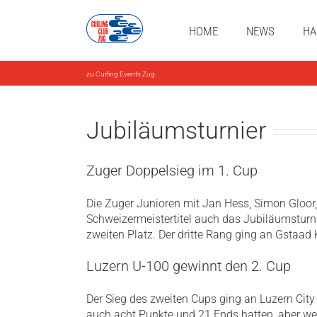
Zum
Inhalt
HOME
NEWS
HA
springen
zu Curling Events Zug
Jubiläumsturnier
Zuger Doppelsieg im 1. Cup
Die Zuger Junioren mit Jan Hess, Simon Gloo
Schweizermeistertitel auch das Jubiläumsturn
zweiten Platz. Der dritte Rang ging an Gstaad
Luzern U-100 gewinnt den 2. Cup
Der Sieg des zweiten Cups ging an Luzern City
auch acht Punkte und 21 Ends hatten, aber wen