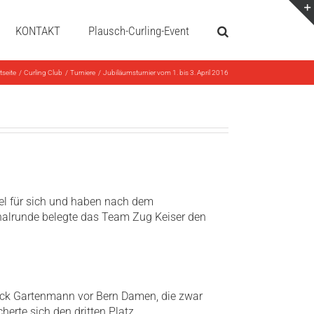
KONTAKT
Plausch-Curling-Event
tseite
Curling Club
Turniere
Jubiläumsturnier vom 1. bis 3. April 2016
el für sich und haben nach dem
inalrunde belegte das Team Zug Keiser den
Nick Gartenmann vor Bern Damen, die zwar
erte sich den dritten Platz.