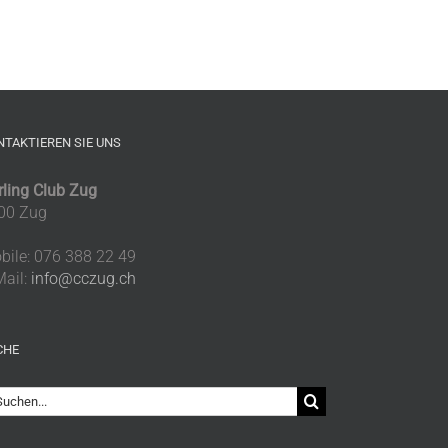
NTAKTIEREN SIE UNS
rling Club Zug
00 Zug
bile: 076 388 22 49
Mail:
info@cczug.ch
CHE
che
ch: