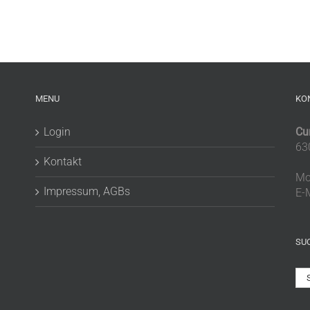
MENU
KO
Login
Cu
63
Kontakt
Mo
Impressum, AGBs
E-
SU
Su
na