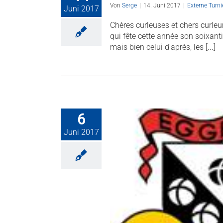
Von
Serge
|
14. Juni 2017
|
Externe Turni
Juni 2017
Chères curleuses et chers curle
qui fête cette année son soixant
mais bien celui d'après, les [...]
6
Juni 2017
UNG: Egger Trophy 2017
xterne Turniere
Turniere