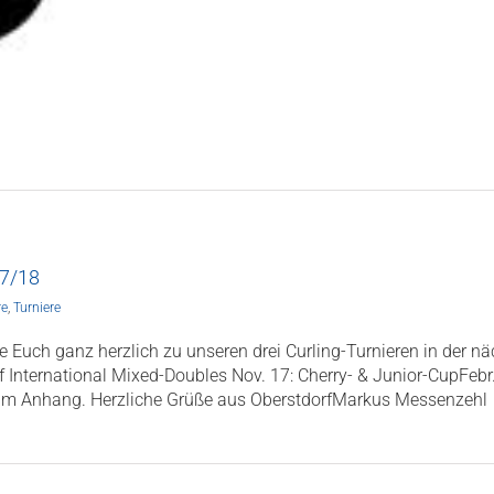
17/18
re
,
Turniere
e Euch ganz herzlich zu unseren drei Curling-Turnieren in der n
f International Mixed-Doubles Nov. 17: Cherry- & Junior-CupFebr
 im Anhang. Herzliche Grüße aus OberstdorfMarkus Messenzehl c