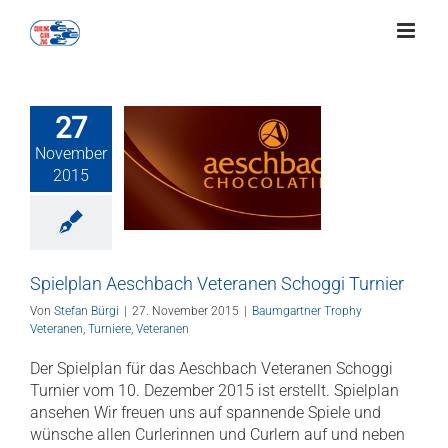
Zum
Inhalt
springen
27
lan Aeschbach
November
anen Schoggi
2015
Turnier
gartner Trophy
ranen
Turniere
Veteranen
Spielplan Aeschbach Veteranen Schoggi Turnier
Von
Stefan Bürgi
|
27. November 2015
|
Baumgartner Trophy
Veteranen
,
Turniere
,
Veteranen
Der Spielplan für das Aeschbach Veteranen Schoggi
Turnier vom 10. Dezember 2015 ist erstellt. Spielplan
ansehen Wir freuen uns auf spannende Spiele und
wünsche allen Curlerinnen und Curlern auf und neben