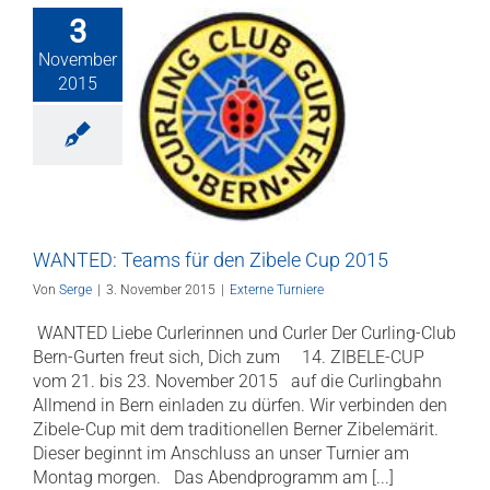
3
November
2015
D: Teams für
bele Cup 2015
erne Turniere
WANTED: Teams für den Zibele Cup 2015
Von
Serge
|
3. November 2015
|
Externe Turniere
WANTED Liebe Curlerinnen und Curler Der Curling-Club
Bern-Gurten freut sich, Dich zum 14. ZIBELE-CUP
vom 21. bis 23. November 2015 auf die Curlingbahn
Allmend in Bern einladen zu dürfen. Wir verbinden den
Zibele-Cup mit dem traditionellen Berner Zibelemärit.
Dieser beginnt im Anschluss an unser Turnier am
Montag morgen. Das Abendprogramm am [...]