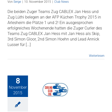
Von
Serge
|
10. November 2015
|
Club News
Die beiden Zuger Teams Zug CABLEX Jan Hess und
Zug Lüthi belegen an der AFP Küchen Trophy 2015 in
Arlesheim die Plätze 1 und 2! Ein ausgesprochen
erfolgreiches Wochenende hatten die Zuger Curler des
Teams Zug CABLEX Jan Hess mit Jan Hess als Skip,
3rd Simon Gloor, 2nd Simon Hoehn und Lead Annick
Lusser für [...]
Weiterlesen
8
November
iste zum 16.
Turnier vom 7.
2015
ember 2015
Club News