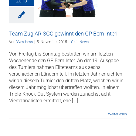
2015
t den GP Bern
Inter!
Club News
Team Zug ARISCO gewinnt den GP Bern Inter!
Von
Yves Hess
|
5. November 2015
|
Club News
Von Freitag bis Sonntag bestritten wir am letzten
Wochenende den GP Bern Inter. An der 19. Ausgabe
des Turniers nahmen Eliteteams aus sechs
verschiedenen Ländern teil. Im letzten Jahr erreichten
wir an diesem Turnier den dritten Platz, welchen wir in
diesem Jahr möglichst übertreffen wollten. In einem
Triple-Knock-Out System wurden zunächst acht
Viertelfinalisten ermittelt, ehe [...]
Weiterlesen