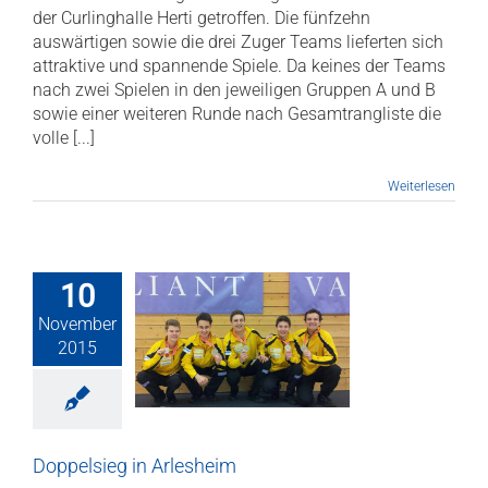
der Curlinghalle Herti getroffen. Die fünfzehn
auswärtigen sowie die drei Zuger Teams lieferten sich
attraktive und spannende Spiele. Da keines der Teams
nach zwei Spielen in den jeweiligen Gruppen A und B
sowie einer weiteren Runde nach Gesamtrangliste die
volle [...]
Weiterlesen
10
November
pelsieg in
2015
rlesheim
Club News
Doppelsieg in Arlesheim