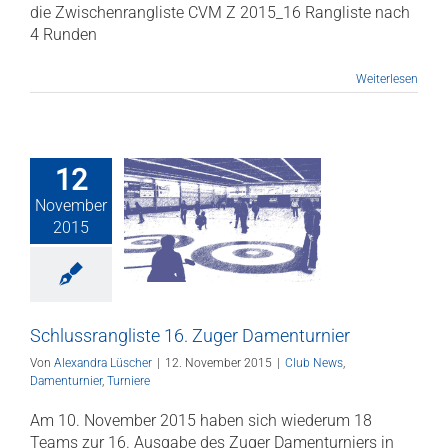
die Zwischenrangliste CVM Z 2015_16 Rangliste nach
4 Runden
Weiterlesen
12
November
srangliste 16.
2015
 Damenturnier
ews
Damenturnier
Turniere
Schlussrangliste 16. Zuger Damenturnier
Von
Alexandra Lüscher
|
12. November 2015
|
Club News
,
Damenturnier
,
Turniere
Am 10. November 2015 haben sich wiederum 18
Teams zur 16. Ausgabe des Zuger Damenturniers in