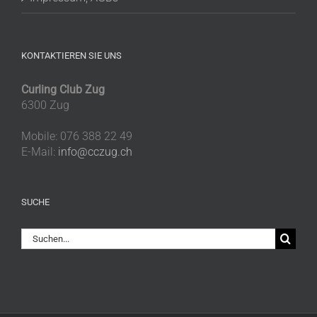
KONTAKTIEREN SIE UNS
Curling Club Zug
6300 Zug
Mobile: 076 388 22 49
E-Mail:
info@cczug.ch
SUCHE
Suche
nach: