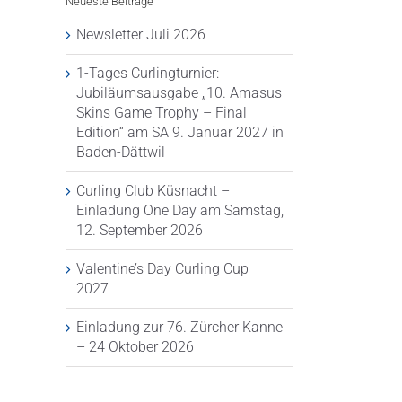
Neueste Beiträge
Newsletter Juli 2026
1-Tages Curlingturnier:
Jubiläumsausgabe „10. Amasus
Skins Game Trophy – Final
Edition“ am SA 9. Januar 2027 in
Baden-Dättwil
Curling Club Küsnacht –
Einladung One Day am Samstag,
12. September 2026
1-Tages
Curling Club
Valentine’s 
Valentine’s Day Curling Cup
Curlingturnier:
Küsnacht –
Curling Cup
2027
Jubiläumsausgabe
Einladung One
2027
„10. Amasus
Day am
14. Juli 2026
Einladung zur 76. Zürcher Kanne
Skins Game
Samstag, 12.
– 24 Oktober 2026
Trophy – Final
September 2026
Edition“ am SA
15. Juli 2026
9. Januar 2027