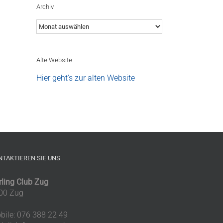
in Baden-Dättwil
Archiv
21. Juli 2026
Archiv
Alte Website
Hier geht's zur alten Website
NTAKTIEREN SIE UNS
rling Club Zug
00 Zug
bile: 076 388 22 49