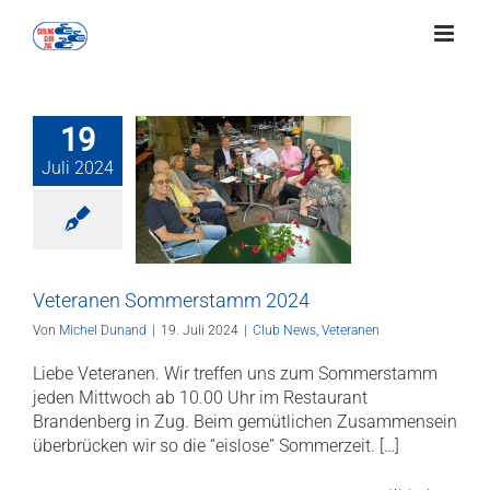
Zum
Inhalt
springen
19
Juli 2024
eteranen
rstamm 2024
News
Veteranen
Veteranen Sommerstamm 2024
Von
Michel Dunand
|
19. Juli 2024
|
Club News
,
Veteranen
Liebe Veteranen. Wir treffen uns zum Sommerstamm
jeden Mittwoch ab 10.00 Uhr im Restaurant
Brandenberg in Zug. Beim gemütlichen Zusammensein
überbrücken wir so die “eislose” Sommerzeit. […]