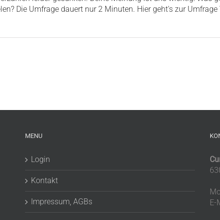
len? Die Umfrage dauert nur 2 Minuten. Hier geht's zur Umfrage V
MENU
KO
Login
Cu
63
Kontakt
Mo
Impressum, AGBs
E-