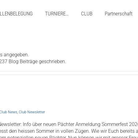
LLENBELEGUNG
TURNIERE…
CLUB
Partnerschaft
ils angegeben.
37 Blog Beiträge geschrieben.
Club News
,
Club Newsletter
 Newsletter: Info über neuen Pächter Anmeldung Sommerfest 202
niesst den heissen Sommer in vollen Zügen. Wie wir Euch bereits
em potenziellen neuen Pächter. Nun können wir mit grosser Freude