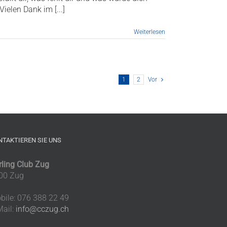
ielen Dank im [...]
Weiterlesen
1
2
Vor
NTAKTIEREN SIE UNS
rling Club Zug
00 Zug
bile: 076 388 22 49
Mail:
info@cczug.ch