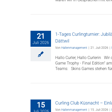
1-Tages Curlingturnier: Jub
21
Dättwil
Juli 2026
Von
Hallenmanagement
|
21. Juli 2026
|
Hallo Curler, Hallo Curlerin Wir
Game Trophy - Final Edition" am
Teams: Skins Games stehen für of
Curling Club Küsnacht – Ei
15
Von
Hallenmanagement
|
15. Juli 2026
|
Juli 2026