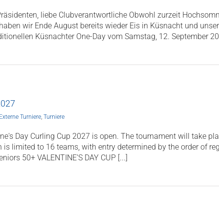
Präsidenten, liebe Clubverantwortliche Obwohl zurzeit Hochsomm
aben wir Ende August bereits wieder Eis in Küsnacht und unser 
ditionellen Küsnachter One-Day vom Samstag, 12. September 2026 
2027
Externe Turniere
,
Turniere
tine's Day Curling Cup 2027 is open. The tournament will take pla
 is limited to 16 teams, with entry determined by the order of re
seniors 50+ VALENTINE’S DAY CUP [...]