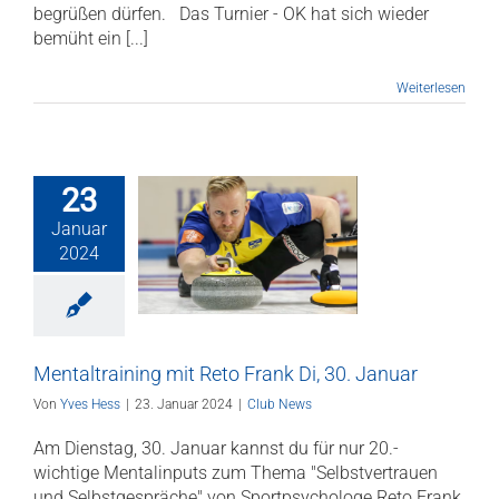
begrüßen dürfen. Das Turnier - OK hat sich wieder
bemüht ein [...]
Weiterlesen
23
Januar
ltraining mit
2024
Frank Di, 30.
Januar
Club News
Mentaltraining mit Reto Frank Di, 30. Januar
Von
Yves Hess
|
23. Januar 2024
|
Club News
Am Dienstag, 30. Januar kannst du für nur 20.-
wichtige Mentalinputs zum Thema "Selbstvertrauen
und Selbstgespräche" von Sportpsychologe Reto Frank