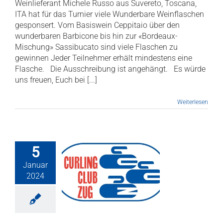
Weinlieferant Michele Russo aus Suvereto, Toscana,
ITA hat für das Turnier viele Wunderbare Weinflaschen
gesponsert. Vom Basiswein Ceppitaio über den
wunderbaren Barbicone bis hin zur «Bordeaux-
Mischung» Sassibucato sind viele Flaschen zu
gewinnen Jeder Teilnehmer erhält mindestens eine
Flasche. Die Ausschreibung ist angehängt. Es würde
uns freuen, Euch bei [...]
Weiterlesen
5
Januar
etter Januar
2024
2024
b Newsletter