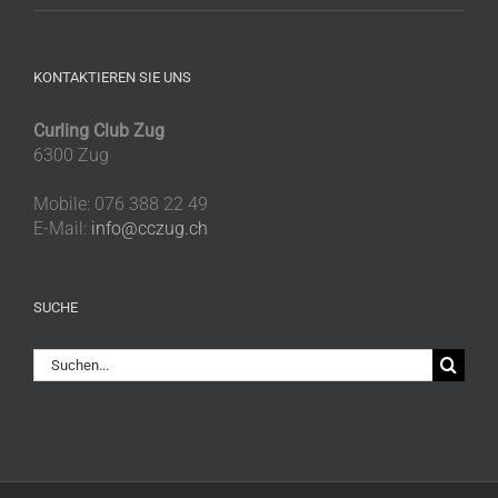
KONTAKTIEREN SIE UNS
Curling Club Zug
6300 Zug
Mobile: 076 388 22 49
E-Mail:
info@cczug.ch
SUCHE
Suche
nach: