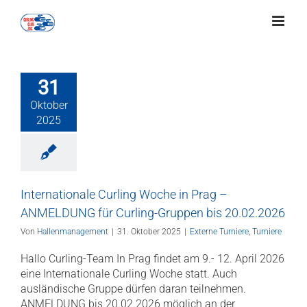
Zum
Inhalt
springen
31
Oktober
2025
Internationale Curling Woche in Prag –
ANMELDUNG für Curling-Gruppen bis 20.02.2026
Von
Hallenmanagement
|
31. Oktober 2025
|
Externe Turniere
,
Turniere
Hallo Curling-Team In Prag findet am 9.- 12. April 2026
eine Internationale Curling Woche statt. Auch
ausländische Gruppe dürfen daran teilnehmen.
ANMELDUNG bis 20.02.2026 möglich an der