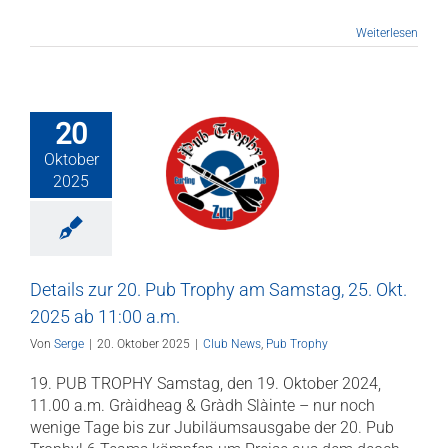
Weiterlesen
20
ls zur 20. Pub
Oktober
y am Samstag,
2025
Okt. 2025 ab
1:00 a.m.
News
Pub Trophy
Details zur 20. Pub Trophy am Samstag, 25. Okt.
2025 ab 11:00 a.m.
Von
Serge
|
20. Oktober 2025
|
Club News
,
Pub Trophy
19. PUB TROPHY Samstag, den 19. Oktober 2024,
11.00 a.m. Gràidheag & Gràdh Slàinte – nur noch
wenige Tage bis zur Jubiläumsausgabe der 20. Pub