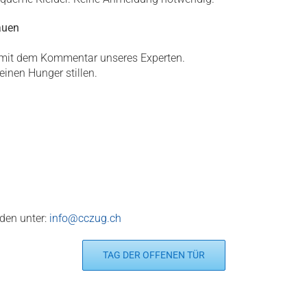
auen
d mit dem Kommentar unseres Experten.
einen Hunger stillen.
den unter:
info@cczug.ch
TAG DER OFFENEN TÜR