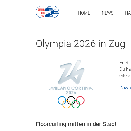
Zum
Inhalt
HOME
NEWS
HA
springen
Olympia 2026 in Zug
Erleb
Du ka
erleb
Downl
Floorcurling mitten in der Stadt