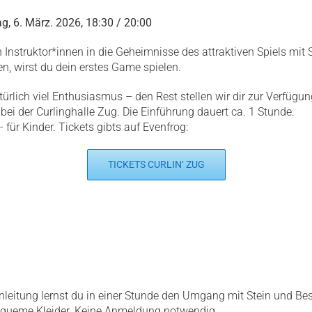
ag, 6. März. 2026, 18:30 / 20:00
n Instruktor*innen in die Geheimnisse des attraktiven Spiels mit
, wirst du dein erstes Game spielen.
lich viel Enthusiasmus – den Rest stellen wir dir zur Verfügun
ei der Curlinghalle Zug. Die Einführung dauert ca. 1 Stunde.
- für Kinder. Tickets gibts auf Evenfrog:
TICKETS CURLIN‘ ZUG
nleitung lernst du in einer Stunde den Umgang mit Stein und Bes
bequeme Kleider. Keine Anmeldung notwendig.