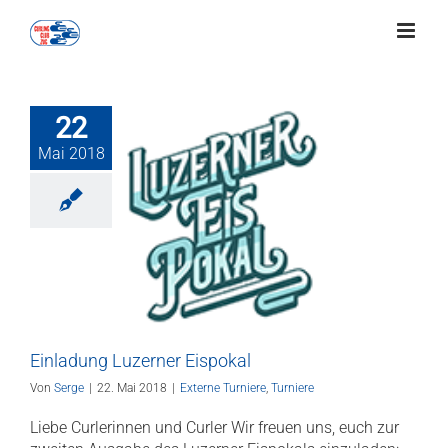
Zum
Inhalt
springen
22
Mai 2018
dung Luzerner
Eispokal
 Turniere
Turniere
Einladung Luzerner Eispokal
Von
Serge
|
22. Mai 2018
|
Externe Turniere
,
Turniere
Liebe Curlerinnen und Curler Wir freuen uns, euch zur