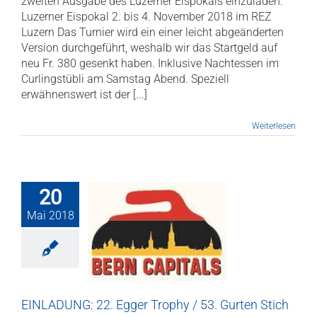
zweiten Ausgabe des Luzerner Eispokals einzuladen:
Luzerner Eispokal 2. bis 4. November 2018 im REZ
Luzern Das Turnier wird ein einer leicht abgeänderten
Version durchgeführt, weshalb wir das Startgeld auf
neu Fr. 380 gesenkt haben. Inklusive Nachtessen im
Curlingstübli am Samstag Abend. Speziell
erwähnenswert ist der [...]
Weiterlesen
20
Mai 2018
LADUNG: 22.
 Trophy / 53.
n Stich 2018
 Turniere
Turniere
EINLADUNG: 22. Egger Trophy / 53. Gurten Stich