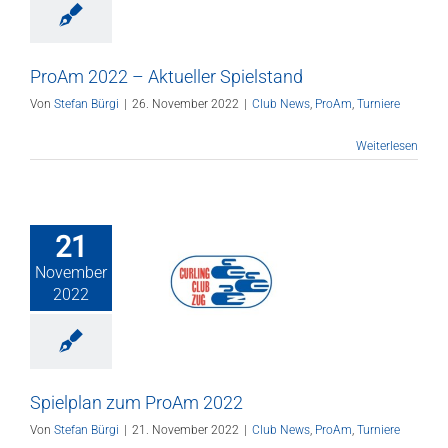
ws
ProAm
Turniere
ProAm 2022 – Aktueller Spielstand
Von
Stefan Bürgi
|
26. November 2022
|
Club News
,
ProAm
,
Turniere
Weiterlesen
21
November
lan zum ProAm
2022
2022
ws
ProAm
Turniere
Spielplan zum ProAm 2022
Von
Stefan Bürgi
|
21. November 2022
|
Club News
,
ProAm
,
Turniere