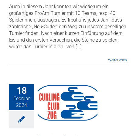
Auch in diesem Jahr konnten wir wiederum ein
großartiges ProAm-Turnier mit 10 Teams, resp. 40
SpielerInnen, austragen. Es freut uns jedes Jahr, dass
zahlreiche „Neu-Curler“ den Weg zu unserem geselligen
Turnier finden. Nach einer kurzen Einführung auf dem
Eis und den ersten Versuchen, die Steine zu spielen,
wurde das Turnier in die 1. von [...]
Weiterlesen
18
Februar
uger Curling
2024
hturnier 2024
ws
ProAm
Turniere