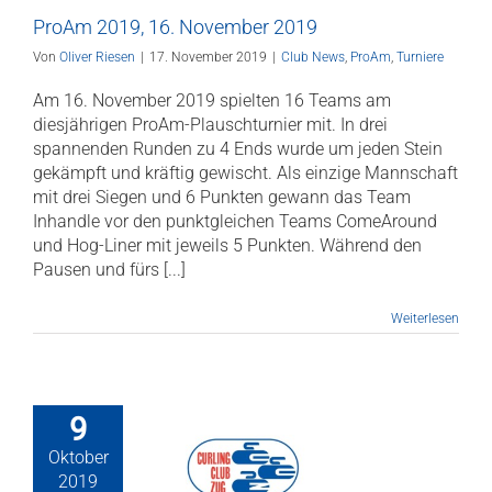
ProAm 2019, 16. November 2019
Von
Oliver Riesen
|
17. November 2019
|
Club News
,
ProAm
,
Turniere
Am 16. November 2019 spielten 16 Teams am
diesjährigen ProAm-Plauschturnier mit. In drei
spannenden Runden zu 4 Ends wurde um jeden Stein
gekämpft und kräftig gewischt. Als einzige Mannschaft
mit drei Siegen und 6 Punkten gewann das Team
Inhandle vor den punktgleichen Teams ComeAround
und Hog-Liner mit jeweils 5 Punkten. Während den
Pausen und fürs [...]
Weiterlesen
9
Oktober
eldung fürs
2019
oAm läuft