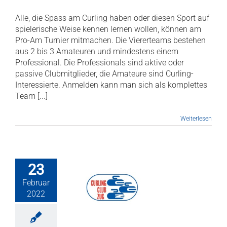
Alle, die Spass am Curling haben oder diesen Sport auf
spielerische Weise kennen lernen wollen, können am
Pro-Am Turnier mitmachen. Die Viererteams bestehen
aus 2 bis 3 Amateuren und mindestens einem
Professional. Die Professionals sind aktive oder
passive Clubmitglieder, die Amateure sind Curling-
Interessierte. Anmelden kann man sich als komplettes
Team [...]
Weiterlesen
23
Februar
erter Zuger
rmencup –
2022
BGESAGT
ws
ProAm
Turniere