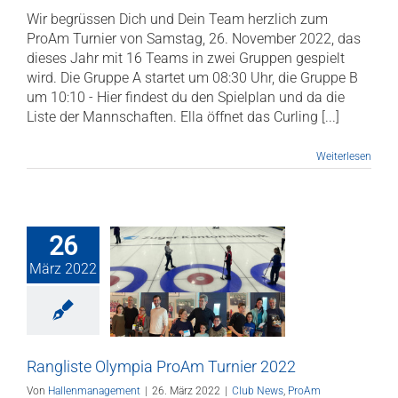
Wir begrüssen Dich und Dein Team herzlich zum
ProAm Turnier von Samstag, 26. November 2022, das
dieses Jahr mit 16 Teams in zwei Gruppen gespielt
wird. Die Gruppe A startet um 08:30 Uhr, die Gruppe B
um 10:10 - Hier findest du den Spielplan und da die
Liste der Mannschaften. Ella öffnet das Curling [...]
Weiterlesen
26
März 2022
iste Olympia
 Turnier 2022
b News
ProAm
Rangliste Olympia ProAm Turnier 2022
Von
Hallenmanagement
|
26. März 2022
|
Club News
,
ProAm