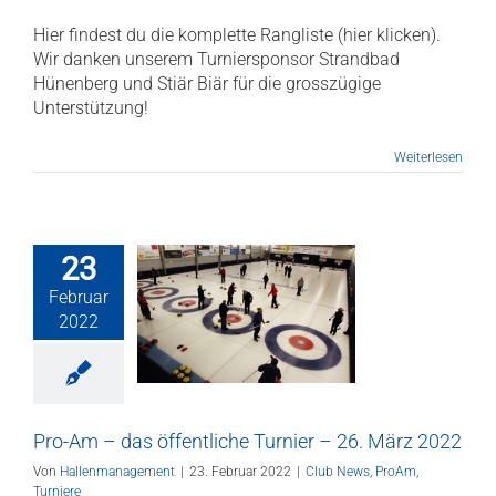
Hier findest du die komplette Rangliste (hier klicken).
Wir danken unserem Turniersponsor Strandbad
Hünenberg und Stiär Biär für die grosszügige
Unterstützung!
Weiterlesen
23
Februar
o-Am – das
2022
liche Turnier –
 März 2022
ws
ProAm
Turniere
Pro-Am – das öffentliche Turnier – 26. März 2022
Von
Hallenmanagement
|
23. Februar 2022
|
Club News
,
ProAm
,
Turniere