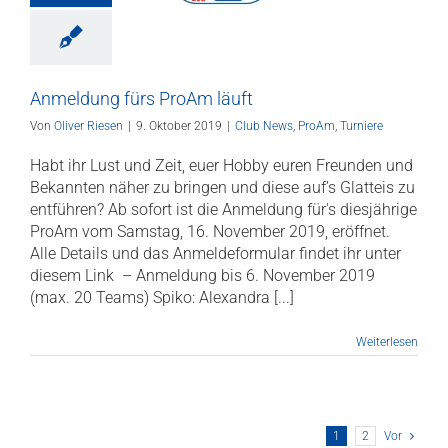
ws
ProAm
Turniere
Anmeldung fürs ProAm läuft
Von
Oliver Riesen
|
9. Oktober 2019
|
Club News
,
ProAm
,
Turniere
Habt ihr Lust und Zeit, euer Hobby euren Freunden und
Bekannten näher zu bringen und diese auf’s Glatteis zu
entführen? Ab sofort ist die Anmeldung für's diesjährige
ProAm vom Samstag, 16. November 2019, eröffnet.
Alle Details und das Anmeldeformular findet ihr unter
diesem Link – Anmeldung bis 6. November 2019
(max. 20 Teams) Spiko: Alexandra [...]
Weiterlesen
1
2
Vor