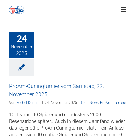
Zum
Inhalt
springen
24
November
2025
ProAm-Curlingturnier vom Samstag, 22.
November 2025
Von
Michel Dunand
|
24. November 2025
|
Club News
,
ProAm
,
Turniere
10 Teams, 40 Spieler und mindestens 2000
Besenstriche später… Auch in diesem Jahr fand wieder
das legendäre ProAm Curlingturnier statt – ein Anlass,
an dem sich 40 mutige Spieler und Spielerinnen in 10