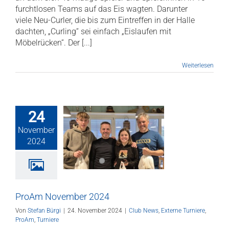
furchtlosen Teams auf das Eis wagten. Darunter
viele Neu-Curler, die bis zum Eintreffen in der Halle
dachten, „Curling“ sei einfach „Eislaufen mit
Möbelrücken“. Der [...]
Weiterlesen
24
November
m November
2024
2024
ws
Externe Turniere
oAm
Turniere
ProAm November 2024
Von
Stefan Bürgi
|
24. November 2024
|
Club News
,
Externe Turniere
,
ProAm
,
Turniere