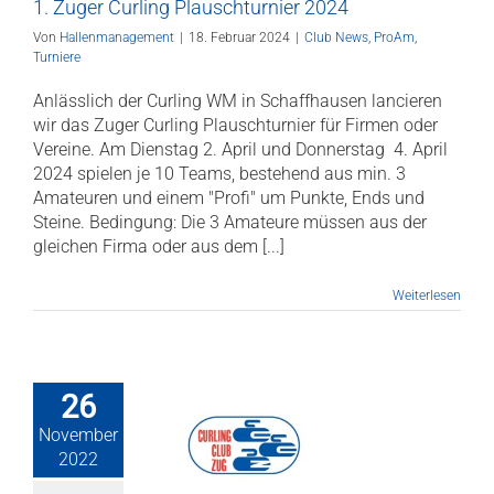
1. Zuger Curling Plauschturnier 2024
Von
Hallenmanagement
|
18. Februar 2024
|
Club News
,
ProAm
,
Turniere
Anlässlich der Curling WM in Schaffhausen lancieren
wir das Zuger Curling Plauschturnier für Firmen oder
Vereine. Am Dienstag 2. April und Donnerstag 4. April
2024 spielen je 10 Teams, bestehend aus min. 3
Amateuren und einem "Profi" um Punkte, Ends und
Steine. Bedingung: Die 3 Amateure müssen aus der
gleichen Firma oder aus dem [...]
Weiterlesen
26
November
Am 2022 –
2022
ler Spielstand