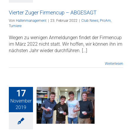
Vierter Zuger Firmencup – ABGESAGT
Von
Hallenmanagement
|
23. Februar 2022
|
Club News
,
ProAm
,
Turniere
Wegen zu wenigen Anmeldungen findet der Firmencup
im März 2022 nicht statt. Wir hoffen, wir können ihn im
nächsten Jahr wieder durchführen. […]
Weiterlesen
17
November
m 2019, 16.
2019
ember 2019
ws
ProAm
Turniere