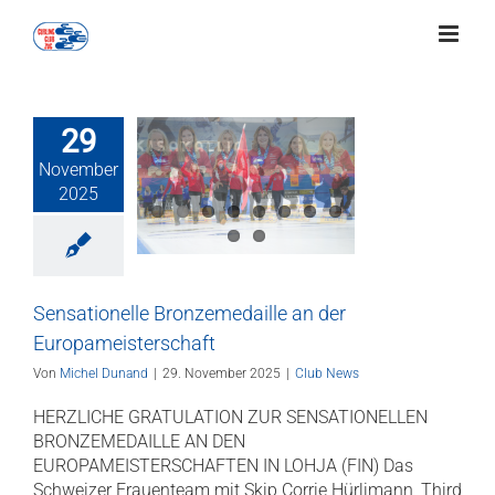
Zum
Inhalt
springen
29
nsationelle
November
edaille an der
2025
meisterschaft
Club News
Sensationelle Bronzemedaille an der
Europameisterschaft
Von
Michel Dunand
|
29. November 2025
|
Club News
HERZLICHE GRATULATION ZUR SENSATIONELLEN
BRONZEMEDAILLE AN DEN
EUROPAMEISTERSCHAFTEN IN LOHJA (FIN) Das
Schweizer Frauenteam mit Skip Corrie Hürlimann, Third