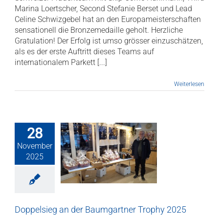
Marina Loertscher, Second Stefanie Berset und Lead
Celine Schwizgebel hat an den Europameisterschaften
sensationell die Bronzemedaille geholt. Herzliche
Gratulation! Der Erfolg ist umso grösser einzuschätzen,
als es der erste Auftritt dieses Teams auf
internationalem Parkett [...]
Weiterlesen
28
lsieg an der
November
artner Trophy
2025
2025
gartner Trophy
anen
Club News
iere
Veteranen
Doppelsieg an der Baumgartner Trophy 2025