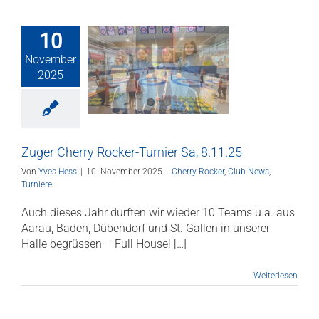
10
November
Cherry Rocker-
2025
er Sa, 8.11.25
Rocker
Club News
Turniere
Zuger Cherry Rocker-Turnier Sa, 8.11.25
Von
Yves Hess
|
10. November 2025
|
Cherry Rocker
,
Club News
,
Turniere
Auch dieses Jahr durften wir wieder 10 Teams u.a. aus
Aarau, Baden, Dübendorf und St. Gallen in unserer
Halle begrüssen – Full House! […]
Weiterlesen