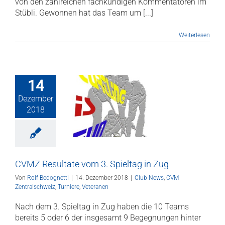
von den zahlreichen fachkundigen Kommentatoren im
Stübli. Gewonnen hat das Team um [...]
Weiterlesen
14
Resultate vom
Dezember
ieltag in Zug
2018
ub News
CVM
lschweiz
Turniere
Veteranen
CVMZ Resultate vom 3. Spieltag in Zug
Von
Rolf Bedognetti
|
14. Dezember 2018
|
Club News
,
CVM
Zentralschweiz
,
Turniere
,
Veteranen
Nach dem 3. Spieltag in Zug haben die 10 Teams
bereits 5 oder 6 der insgesamt 9 Begegnungen hinter