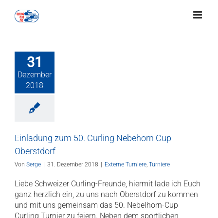
Zum
Inhalt
springen
31
Dezember
2018
Einladung zum 50. Curling Nebehorn Cup
Oberstdorf
Von
Serge
|
31. Dezember 2018
|
Externe Turniere
,
Turniere
Liebe Schweizer Curling-Freunde, ​hiermit lade ich Euch
ganz herzlich ein, zu uns nach Oberstdorf zu kommen
und mit uns gemeinsam das 50. Nebelhorn-Cup
Curling Turnier zu feiern. Neben dem sportlichen