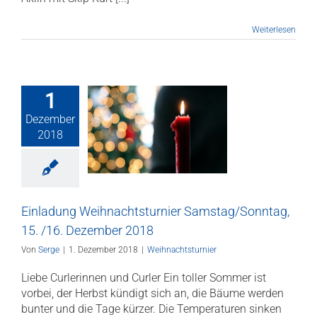
Weiterlesen
1
inladung
Dezember
achtsturnier
2018
g/Sonntag, 15.
Dezember 2018
nachtsturnier
Einladung Weihnachtsturnier Samstag/Sonntag,
15. /16. Dezember 2018
Von
Serge
|
1. Dezember 2018
|
Weihnachtsturnier
Liebe Curlerinnen und Curler Ein toller Sommer ist
vorbei, der Herbst kündigt sich an, die Bäume werden
bunter und die Tage kürzer. Die Temperaturen sinken