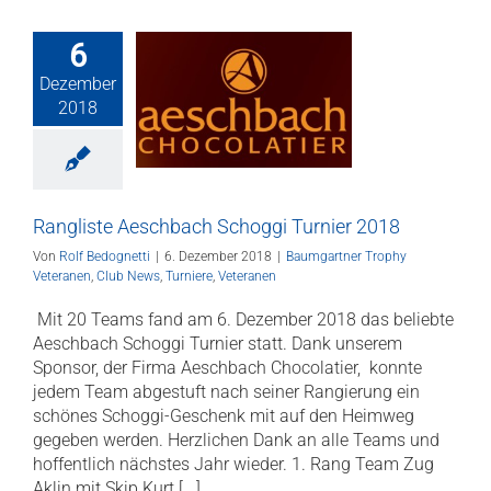
6
ste Aeschbach
Dezember
i Turnier 2018
2018
gartner Trophy
anen
Club News
iere
Veteranen
Rangliste Aeschbach Schoggi Turnier 2018
Von
Rolf Bedognetti
|
6. Dezember 2018
|
Baumgartner Trophy
Veteranen
,
Club News
,
Turniere
,
Veteranen
Mit 20 Teams fand am 6. Dezember 2018 das beliebte
Aeschbach Schoggi Turnier statt. Dank unserem
Sponsor, der Firma Aeschbach Chocolatier, konnte
jedem Team abgestuft nach seiner Rangierung ein
schönes Schoggi-Geschenk mit auf den Heimweg
gegeben werden. Herzlichen Dank an alle Teams und
hoffentlich nächstes Jahr wieder. 1. Rang Team Zug
Aklin mit Skip Kurt [...]