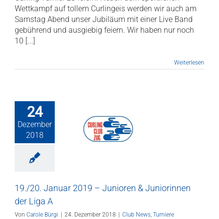
Wettkampf auf tollem Curlingeis werden wir auch am
Samstag Abend unser Jubiläum mit einer Live Band
gebührend und ausgiebig feiern. Wir haben nur noch
10 [...]
Weiterlesen
24
. Januar 2019
Dezember
Junioren &
2018
innen der Liga
A
 News
Turniere
19./20. Januar 2019 – Junioren & Juniorinnen
der Liga A
Von
Carole Bürgi
|
24. Dezember 2018
|
Club News
,
Turniere