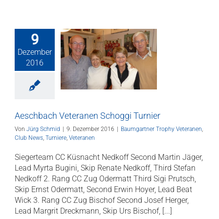
9
ach Veteranen
Dezember
ggi Turnier
2016
gartner Trophy
anen
Club News
iere
Veteranen
Aeschbach Veteranen Schoggi Turnier
Von
Jürg Schmid
|
9. Dezember 2016
|
Baumgartner Trophy Veteranen
,
Club News
,
Turniere
,
Veteranen
Siegerteam CC Küsnacht Nedkoff Second Martin Jäger,
Lead Myrta Bugini, Skip Renate Nedkoff, Third Stefan
Nedkoff 2. Rang CC Zug Odermatt Third Sigi Prutsch,
Skip Ernst Odermatt, Second Erwin Hoyer, Lead Beat
Wick 3. Rang CC Zug Bischof Second Josef Herger,
Lead Margrit Dreckmann, Skip Urs Bischof, [...]