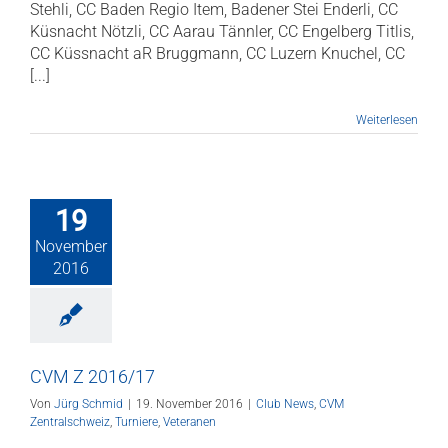
Stehli, CC Baden Regio Item, Badener Stei Enderli, CC
Küsnacht Nötzli, CC Aarau Tännler, CC Engelberg Titlis,
CC Küssnacht aR Bruggmann, CC Luzern Knuchel, CC
[...]
Weiterlesen
19
November
2016
CVM Z 2016/17
Von
Jürg Schmid
|
19. November 2016
|
Club News
,
CVM
Zentralschweiz
,
Turniere
,
Veteranen