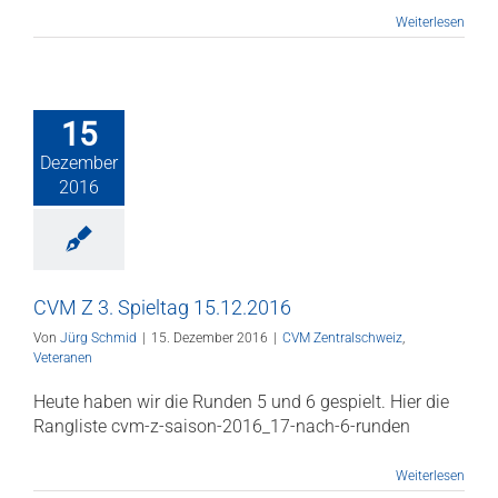
Weiterlesen
15
Dezember
2016
CVM Z 3. Spieltag 15.12.2016
Von
Jürg Schmid
|
15. Dezember 2016
|
CVM Zentralschweiz
,
Veteranen
Heute haben wir die Runden 5 und 6 gespielt. Hier die
Rangliste cvm-z-saison-2016_17-nach-6-runden
Weiterlesen