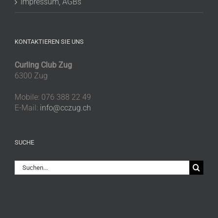
Impressum, AGBs
KONTAKTIEREN SIE UNS
Curling Club Zug
6300 Zug
Mobile: 076 388 22 49
E-Mail:
info@cczug.ch
SUCHE
Suche
nach: