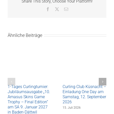
Share This Story, Choose Your Platform!
Facebook
X
E-
Mail
Ähnliche Beiträge
1-Tages Curlingturnier:
Curling Club Küsnacht –
Jubiläumsausgabe „10.
Einladung One Day am
Amasus Skins Game
Samstag, 12. September
Trophy – Final Edition“
2026
am SA 9. Januar 2027
15. Juli 2026
in Baden-Dättwil