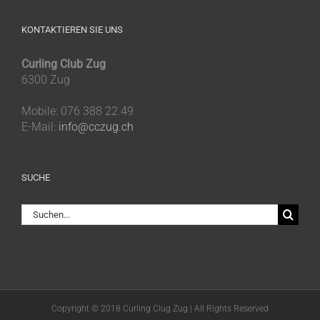
KONTAKTIEREN SIE UNS
Curling Club Zug
6300 Zug
Mobile: 076 388 22 49
E-Mail:
info@cczug.ch
SUCHE
Suche
nach:
Copyright © 2018 Curling Clug Zug | All Rights Reserved