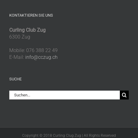
KONTAKTIEREN SIE UNS
Curling Club Zug
6300 Zug
Mobile: 076 388 22 49
E-Mail:
info@cczug.ch
SUCHE
Suche
nach:
Copyright © 2018 Curling Clug Zug | All Rights Reserved