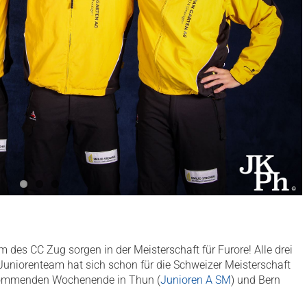
 des CC Zug sorgen in der Meisterschaft für Furore! Alle drei
Juniorenteam hat sich schon für die Schweizer Meisterschaft
m kommenden Wochenende in Thun (
Junioren A SM
) und Bern