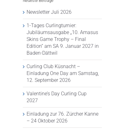
Neueste Beiträge
Newsletter Juli 2026
1-Tages Curlingturnier:
Jubiläumsausgabe „10. Amasus
Newsletter Juli
Perfekter
In Gedenken
Skins Game Trophy – Final
2026
Sommerausflug
Annibale (G
Edition“ am SA 9. Januar 2027 in
lung
auf den
Rossi
21. Juli 2026
Baden-Dättwil
Zugerberg
10. Juni 2026
27. Juni 2026
Curling Club Küsnacht –
Einladung One Day am Samstag,
12. September 2026
Valentine’s Day Curling Cup
2027
Einladung zur 76. Zürcher Kanne
– 24 Oktober 2026