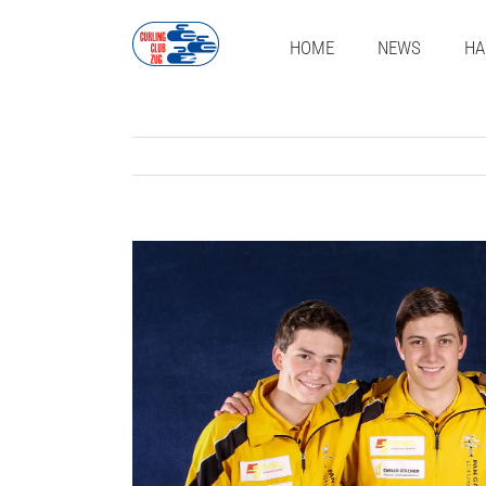
Zum
Inhalt
HOME
NEWS
HA
springen
Zeige
grösseres
Bild