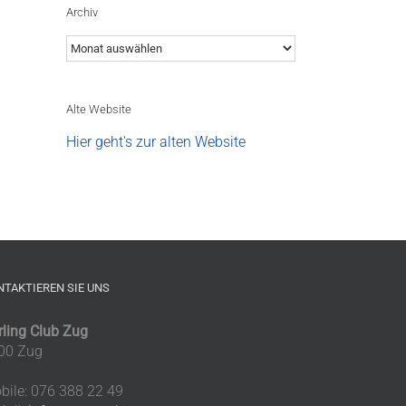
Archiv
Archiv
Alte Website
Hier geht's zur alten Website
NTAKTIEREN SIE UNS
rling Club Zug
00 Zug
bile: 076 388 22 49