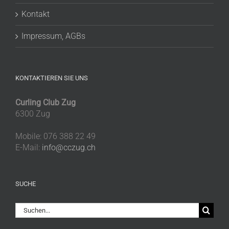
Kontakt
Impressum, AGBs
KONTAKTIEREN SIE UNS
Curling Club Zug
6300 Zug
Mobile: 076 388 22 49
E-Mail:
info@cczug.ch
SUCHE
Suche
nach: