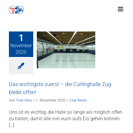
Zum
Inhalt
springen
1
November
chtigste zuerst
2020
urlinghalle Zug
eibt offen!
Club News
Das wichtigste zuerst – die Curlinghalle Zug
bleibt offen!
Von
Yves Hess
|
1. November 2020
|
Club News
Uns ist es wichtig, die Halle so lange als möglich offen
zu halten, damit alle von euch aufs Eis gehen können.
[…]