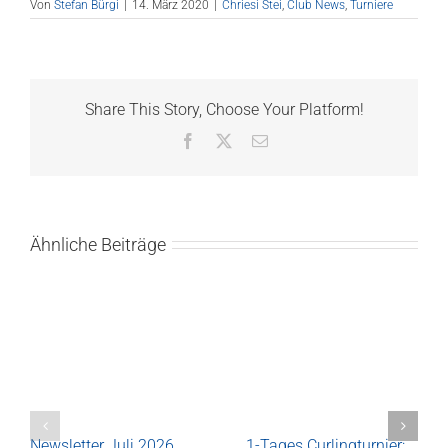
Von
Stefan Bürgi
|
14. März 2020
|
Chriesi Stei
,
Club News
,
Turniere
Share This Story, Choose Your Platform!
Facebook
X
E-
Mail
Ähnliche Beiträge
Newsletter Juli 2026
1-Tages Curlingturnier: