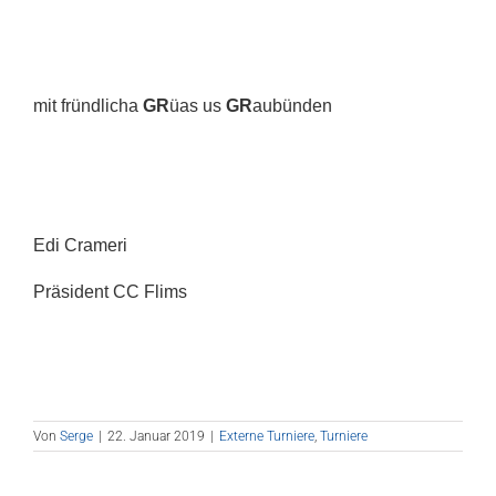
mit fründlicha
GR
üas us
GR
aubünden
Edi Crameri
Präsident CC Flims
Von
Serge
|
22. Januar 2019
|
Externe Turniere
,
Turniere