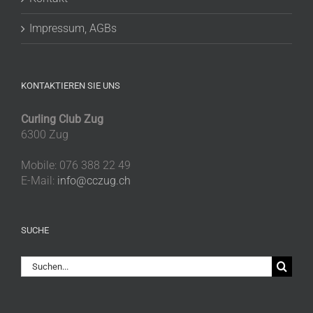
Impressum, AGBs
KONTAKTIEREN SIE UNS
Curling Club Zug
6300 Zug
Mobile: 076 388 22 49
E-Mail:
info@cczug.ch
SUCHE
Suche
nach: