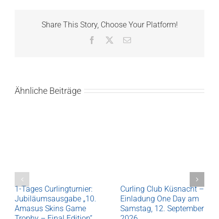
Share This Story, Choose Your Platform!
Facebook
X
E-
Mail
Ähnliche Beiträge
1-Tages Curlingturnier:
Curling Club Küsnacht –
Jubiläumsausgabe „10.
Einladung One Day am
Amasus Skins Game
Samstag, 12. September
Trophy – Final Edition“
2026