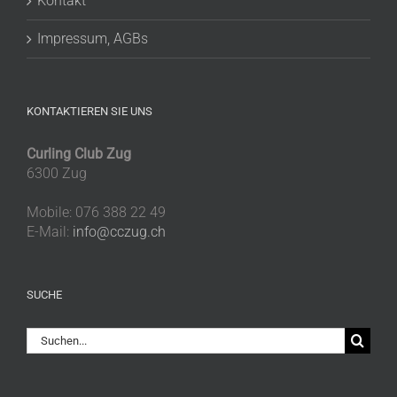
Kontakt
Impressum, AGBs
KONTAKTIEREN SIE UNS
Curling Club Zug
6300 Zug
Mobile: 076 388 22 49
E-Mail:
info@cczug.ch
SUCHE
Suche
nach: