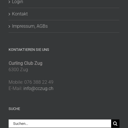
Login
Kontakt
Impressum, AGBs
KONTAKTIEREN SIE UNS
Curling Club Zug
6300 Zug
Mobile: 076 388 22 49
E-Mail:
info@cczug.ch
SUCHE
Suche