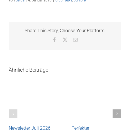
Von
Serge
|
4. Januar 2016
|
Club News
,
Junioren
Share This Story, Choose Your Platform!
Facebook
X
E-
Mail
Ähnliche Beiträge
Newsletter Juli 2026
Perfekter