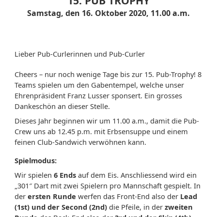
15. PUB TROPHY
Samstag, den 16. Oktober 2020,
11.00
a.m.
Lieber Pub-Curlerinnen und Pub-Curler
Cheers – nur noch wenige Tage bis zur 15. Pub-Trophy! 8
Teams spielen um den Gabentempel, welche unser
Ehrenpräsident Franz Lusser sponsert. Ein grosses
Dankeschön an dieser Stelle.
Dieses Jahr beginnen wir um 11.00 a.m., damit die Pub-
Crew uns ab 12.45 p.m. mit Erbsensuppe und einem
feinen Club-Sandwich verwöhnen kann.
Spielmodus:
Wir spielen
6 Ends
auf dem Eis. Anschliessend wird ein
„301″ Dart mit zwei Spielern pro Mannschaft gespielt. In
der
ersten Runde
werfen das Front-End also der
Lead
(1st) und der Second (2nd)
die Pfeile, in der
zweiten