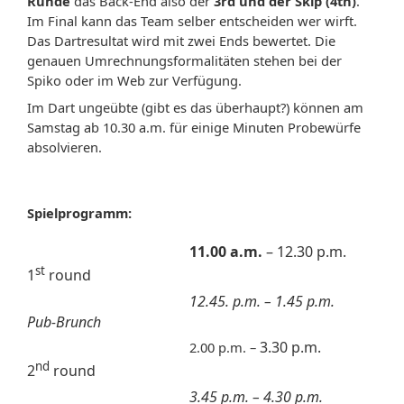
Runde
das Back-End also der
3rd
und der Skip (4th)
.
Im Final kann das Team selber entscheiden wer wirft.
Das Dartresultat wird mit zwei Ends bewertet. Die
genauen Umrechnungsformalitäten stehen bei der
Spiko oder im Web zur Verfügung.
Im Dart ungeübte (gibt es das überhaupt?) können am
Samstag ab 10.30 a.m. für einige Minuten Probewürfe
absolvieren.
Spielprogramm:
11.00 a.m.
– 12.30 p.m.
st
1
round
12.45. p.m. – 1.45 p.m.
Pub-Brunch
3.30 p.m.
2.00 p.m. –
nd
2
round
3.45 p.m. – 4.30 p.m.