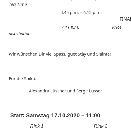
Tea-Time
4.45 p.m. – 6.15 p.m.
FINA
7.11 p.m. Price
distribution
Wir wünschen Dir viel Spass, guet Stäy und Sláinte!
Für die Spiko.
Alexandra Lüscher und Serge Lusser
Start: Samstag 17.10.2020 – 11:00
Rink 1
Rink 2