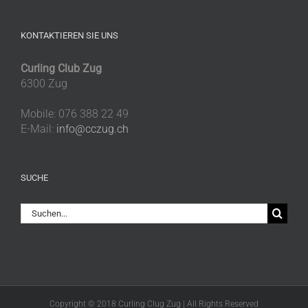
KONTAKTIEREN SIE UNS
Curling Club Zug
6300 Zug
Mobile: 076 388 22 49
E-Mail:
info@cczug.ch
SUCHE
Suche
nach:
Copyright © 2018 Curling Clug Zug | All Rights Reserved