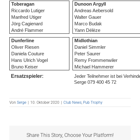
Toberagan
Dunoon Argyll
Riccardo Lutiger
Andreas Aebersold
Manfred Utiger
Walter Gauer
Jörg Cagienard
Marco Budak
André Flammer
Yann Délèze
Dunferline
Midlothian
Oliver Riesen
Daniel Simmler
Daniela Couture
Peter Saurer
Hans Ulrich Vogel
Remy Frommenwiler
Bruno Keiser
Michael Hammerer
Ersatzspieler:
Jeder Teilnehmer ist bei Verhinde
Serge 079 400 45 72
Von
Serge
|
10. Oktober 2020
|
Club News
,
Pub Trophy
Share This Story, Choose Your Platform!