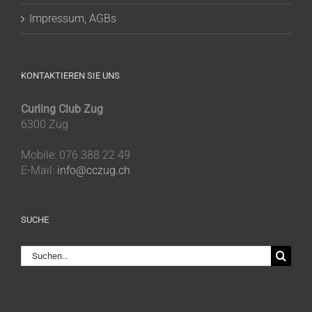
Impressum, AGBs
KONTAKTIEREN SIE UNS
Curling Club Zug
6300 Zug
Mobile: 076 388 22 49
E-Mail:
info@cczug.ch
SUCHE
Suche
nach: