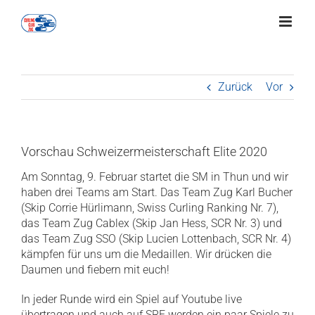
Zum
Inhalt
springen
Zurück
Vor
Vorschau Schweizermeisterschaft Elite 2020
Am Sonntag, 9. Februar startet die SM in Thun und wir
haben drei Teams am Start. Das Team Zug Karl Bucher
(Skip Corrie Hürlimann, Swiss Curling Ranking Nr. 7),
das Team Zug Cablex (Skip Jan Hess, SCR Nr. 3) und
das Team Zug SSO (Skip Lucien Lottenbach, SCR Nr. 4)
kämpfen für uns um die Medaillen. Wir drücken die
Daumen und fiebern mit euch!
In jeder Runde wird ein Spiel auf Youtube live
übertragen und auch auf SRF werden ein paar Spiele zu