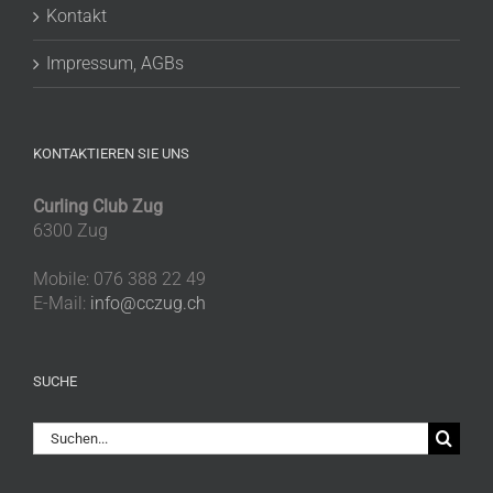
Kontakt
Impressum, AGBs
KONTAKTIEREN SIE UNS
Curling Club Zug
6300 Zug
Mobile: 076 388 22 49
E-Mail:
info@cczug.ch
SUCHE
Suche
nach: