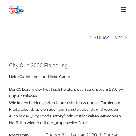
Zum
Inhalt
springen
Zurück
Vor
City Cup 2020 Einladung
Liebe Curlerinnen und liebe Curler
Der CC Luzern City freut sich herzlich, euch zu unserem 23.City-
Cup einzuladen.
Wie in den beiden letzten Jahren starten wir unser Turnier am
Freitagabend, spielen auch am Samstag abends und werden
euch in der „City Food Factory“ mit Köstlichkeiten verwöhnen.
Natürlich wieder mit der „Appenzeller Ecke“.
Freitag 31. Januar 2020 1.Runde:
Programm: