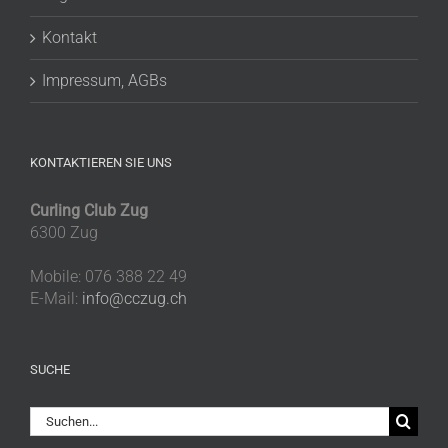
Kontakt
Impressum, AGBs
KONTAKTIEREN SIE UNS
Curling Club Zug
6300 Zug
Mobile: 076 388 22 49
E-Mail:
info@cczug.ch
SUCHE
Suche
nach: