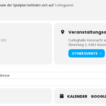
owie der Spielplan befinden sich auf
Curlingpanel
.
Veranstaltungso
:00)
Curlinghalle Küssnacht a
Ebnetweg 3, 6403 Küssn
OTHER EVENTS
 - 5. Spieltag in Küssnacht [I9LBG2Ckn]
KALENDER
GOOGLE