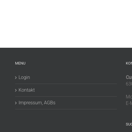
MENU
KO
Login
Cu
63
Kontakt
Mo
Impressum, AGBs
E-
SU