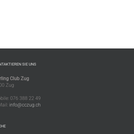
NTAKTIEREN SIE UNS
rling Club Zug
00 Zug
bile: 076 388 22 49
Mail:
info@cczug.ch
CHE