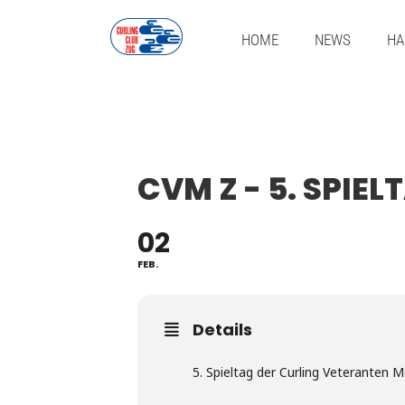
Zum
Inhalt
HOME
NEWS
HA
springen
CVM Z - 5. SPIE
02
FEB.
Details
5. Spieltag der Curling Veteranten M