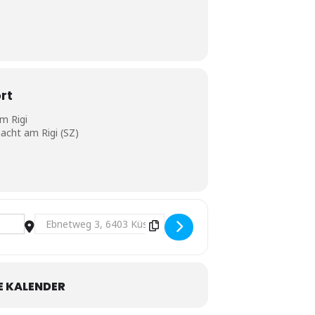
rt
m Rigi
acht am Rigi (SZ)
Destination Address - CVM Z - 5. Spieltag in Küssnacht [767z
 KALENDER