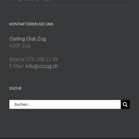
KONTAKTIEREN SIE UNS
Curling Club Zug
6300 Zug
Mobile: 076 388 22 49
E-Mail:
info@cczug.ch
SUCHE
Suche
nach: