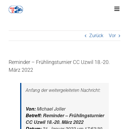
Zum
Inhalt
springen
Zurück
Vor
Reminder – Frühlingsturnier CC Uzwil 18.-20.
März 2022
Anfang der weitergeleiteten Nachricht:
Von:
Michael Joller
Betreff:
Reminder – Frühlingsturnier
CC Uzwil 18.-20. März 2022
Datum:
21. Januar 2022 um 17:52:30