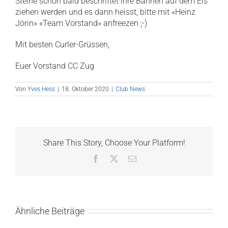
Steine schon bald beschriftet ihre Bahnen auf dem Eis
ziehen werden und es dann heisst, bitte mit «Heinz
Jörin» «Team Vorstand» anfreezen ;-)
Mit besten Curler-Grüssen,
Euer Vorstand CC Zug
Von
Yves Hess
|
18. Oktober 2020
|
Club News
Share This Story, Choose Your Platform!
Facebook
X
E-
Mail
Ähnliche Beiträge