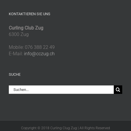
KONTAKTIEREN SIE UNS
Curling Club Zug
6300 Zug
Mobile: 076 388 22 49
E-Mail:
info@cczug.ch
SUCHE
Suche
nach:
Copyright © 2018 Curling Clug Zug | All Rights Reserved