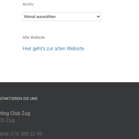
Archiv
Archiv
Alte Website
Hier geht's zur alten Website
NTAKTIEREN SIE UNS
rling Club Zug
00 Zug
bile: 076 388 22 49