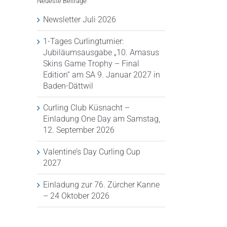
Neueste Beiträge
Newsletter Juli 2026
1-Tages Curlingturnier:
Jubiläumsausgabe „10. Amasus
1-Tages
Curling Club
Valentine’s 
Skins Game Trophy – Final
Curlingturnier:
Küsnacht –
Curling Cup
Edition“ am SA 9. Januar 2027 in
Jubiläumsausgabe
Einladung One
2027
Baden-Dättwil
„10. Amasus
Day am
14. Juli 2026
Skins Game
Samstag, 12.
Curling Club Küsnacht –
Trophy – Final
September 2026
Einladung One Day am Samstag,
Edition“ am SA
15. Juli 2026
12. September 2026
9. Januar 2027
in Baden-Dättwil
Valentine’s Day Curling Cup
21. Juli 2026
2027
Einladung zur 76. Zürcher Kanne
– 24 Oktober 2026