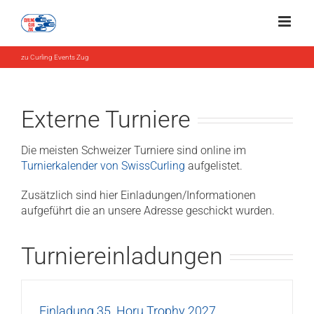
Zum
Inhalt
springen
zu Curling Events Zug
Externe Turniere
Die meisten Schweizer Turniere sind online im
Turnierkalender von SwissCurling
aufgelistet.
Zusätzlich sind hier Einladungen/Informationen
aufgeführt die an unsere Adresse geschickt wurden.
Turniereinladungen
Einladung 35. Horu Trophy 2027