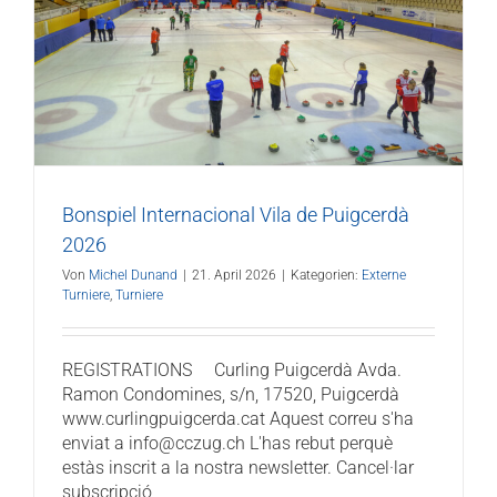
Bonspiel Internacional Vila de Puigcerdà
2026
Von
Michel Dunand
|
21. April 2026
|
Kategorien:
Externe
Turniere
,
Turniere
REGISTRATIONS ­­ ­ ­ ­ Curling Puigcerdà Avda.
Ramon Condomines, s/n, 17520, Puigcerdà
www.curlingpuigcerda.cat Aquest correu s'ha
enviat a info@cczug.ch L'has rebut perquè
estàs inscrit a la nostra newsletter. Cancel·lar
subscripció