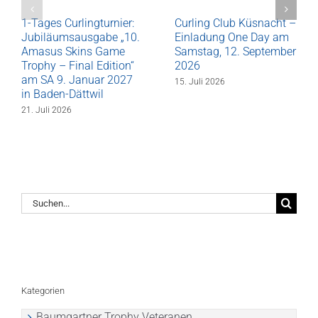
1-Tages Curlingturnier:
Curling Club Küsnacht –
Jubiläumsausgabe „10.
Einladung One Day am
Amasus Skins Game
Samstag, 12. September
Trophy – Final Edition“
2026
am SA 9. Januar 2027
15. Juli 2026
in Baden-Dättwil
21. Juli 2026
Suche
nach:
Kategorien
Baumgartner Trophy Veteranen